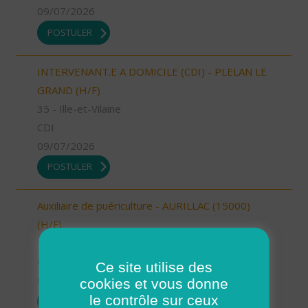
09/07/2026
POSTULER
INTERVENANT.E A DOMICILE (CDI) - PLELAN LE
GRAND (H/F)
35 - Ille-et-Vilaine
CDI
09/07/2026
POSTULER
Auxiliaire de puériculture - AURILLAC (15000)
(H/F)
15 - Cantal
CDI
Ce site utilise des
09/07/2026
cookies et vous donne
le contrôle sur ceux
POSTULER