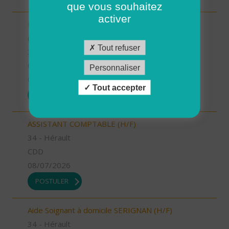
que vous souhaitez
activer
INTERVENANT.E A DOMICILE - VAL D'ANAST
(H/F)
Tout refuser
35 - Ille-et-Vilaine
CDI
Personnaliser
09/07/2026
Tout accepter
POSTULER
ASSISTANT COMPTABLE (H/F)
34 - Hérault
CDD
08/07/2026
POSTULER
Aide Soignant à domicile SERIGNAN (H/F)
34 - Hérault