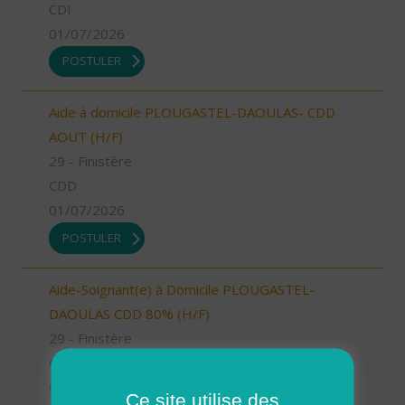
CDI
01/07/2026
POSTULER
Aide à domicile PLOUGASTEL-DAOULAS- CDD
AOUT (H/F)
29 - Finistère
CDD
01/07/2026
POSTULER
Aide-Soignant(e) à Domicile PLOUGASTEL-
DAOULAS CDD 80% (H/F)
29 - Finistère
CDI
01/07/2026
Ce site utilise des