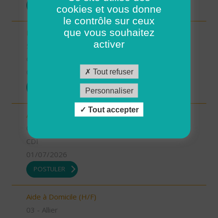
POSTULER
cookies et vous donne
le contrôle sur ceux
que vous souhaitez
INFIRMIER COORDINATEUR (H/F)
activer
55 - Meuse
CDI
Tout refuser
01/07/2026
POSTULER
Personnaliser
Tout accepter
Auxiliaire de Vie Sociale (H/F)
03 - Allier
CDI
01/07/2026
POSTULER
Aide à Domicile (H/F)
03 - Allier