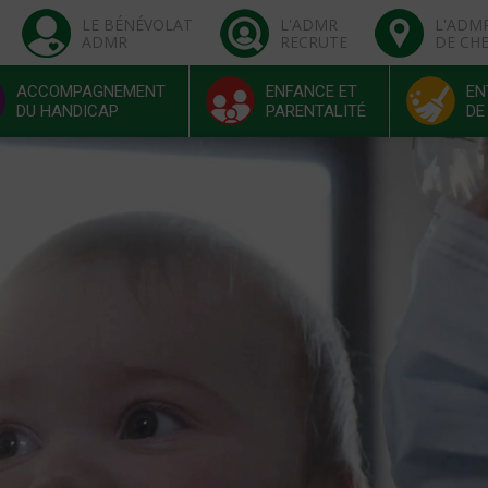
LE BÉNÉVOLAT
L'ADMR
L'ADM
ADMR
RECRUTE
DE CH
ACCOMPAGNEMENT
ENFANCE ET
EN
DU HANDICAP
PARENTALITÉ
DE