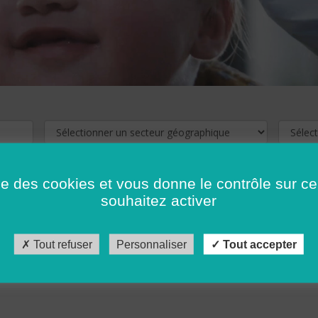
ise des cookies et vous donne le contrôle sur 
souhaitez activer
cliquez ici !
Pour voir les offres d'emploi de votre département,
Tout refuser
Personnaliser
Tout accepter
récédent
…
10
11
12
13
14
15