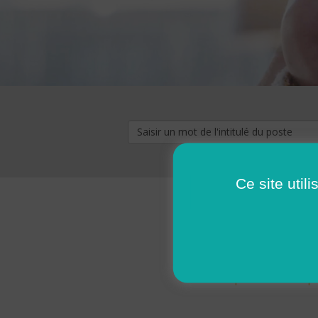
Ce site util
« premier
‹ p
Pages