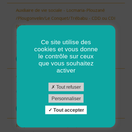
Auxiliaire de vie sociale - Locmaria-Plouzané
/Plougonvelin/Le Conquet/Trébabu - CDD ou CDI
(H/F)
29 - Finistère
Ce site utilise des
Possibilité de CDI ou CDD
cookies et vous donne
10/10/2025
le contrôle sur ceux
POSTULER
que vous souhaitez
activer
Auxiliaire de vie sociale - Randens (73220) (H/F)
73 - Savoie
Tout refuser
CDI
Personnaliser
10/10/2025
POSTULER
Tout accepter
Responsable de secteur (H/F)