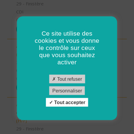
29 - Finistère
CDI
01/07/2025
POSTULER
Ce site utilise des
cookies et vous donne
Aide à domicile - Secteur de Gouesnou - CDI
le contrôle sur ceux
(H/F)
que vous souhaitez
activer
29 - Finistère
CDI
01/07/2025
Tout refuser
POSTULER
Personnaliser
Tout accepter
Auxiliaire de Vie Sociale/Accompagnant Educatif
et Social à domicile - Secteur de Guipavas - CDI
(H/F)
29 - Finistère