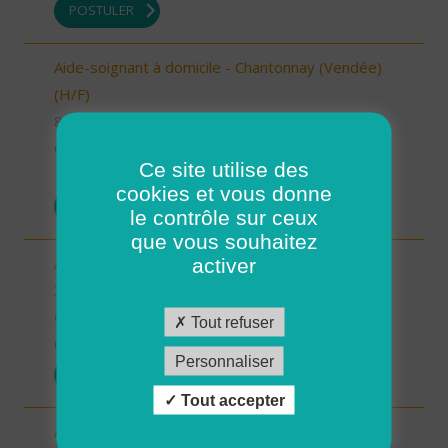
POSTULER
Aide-soignant à domicile - Chantonnay (Vendée)
(H/F)
85 - Vendée
CDI
Ce site utilise des
10/09/2025
cookies et vous donne
POSTULER
le contrôle sur ceux
que vous souhaitez
Aide à domicile - secteur Beaumarchès (H/F)
activer
32 - Gers
CDI
Tout refuser
08/09/2025
Personnaliser
POSTULER
Tout accepter
Auxiliaire de vie sociale - secteur L'Isle Jourdain