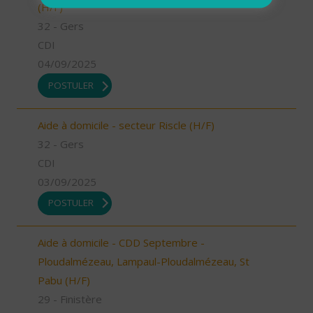
(H/F)
32 - Gers
CDI
04/09/2025
POSTULER
Aide à domicile - secteur Riscle (H/F)
32 - Gers
CDI
03/09/2025
POSTULER
Aide à domicile - CDD Septembre -
Ploudalmézeau, Lampaul-Ploudalmézeau, St
Pabu (H/F)
29 - Finistère