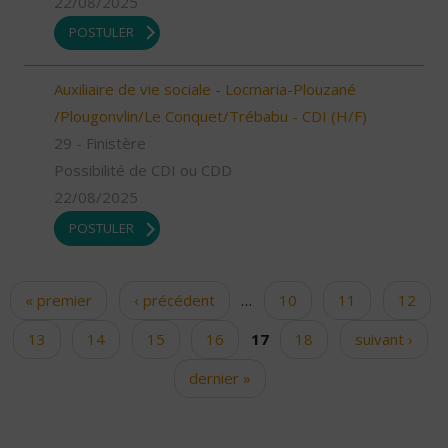
22/08/2025
POSTULER
Auxiliaire de vie sociale - Locmaria-Plouzané
/Plougonvlin/Le Conquet/Trébabu - CDI (H/F)
29 - Finistère
Possibilité de CDI ou CDD
22/08/2025
POSTULER
« premier
‹ précédent
…
10
11
12
Pages
13
14
15
16
17
18
suivant ›
dernier »