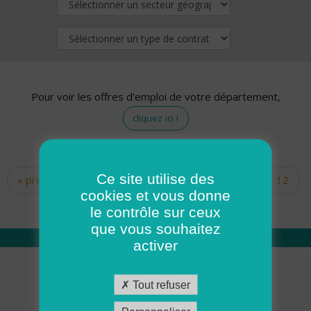
Pour voir les offres d'emploi de votre département,
cliquez ici !
Ce site utilise des
« premier
‹ précédent
…
10
11
12
Pages
cookies et vous donne
13
14
15
16
17
18
le contrôle sur ceux
que vous souhaitez
activer
Qui sommes nous
Tout refuser
Académie ADMR