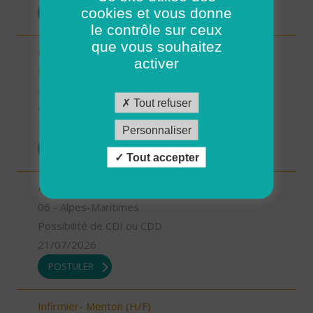
cookies et vous donne
POSTULER
le contrôle sur ceux
que vous souhaitez
Responsable de secteur sur Noyers sur Cher -
activer
CDD 2 mois Temps Plein (H/F)
41 - Loir-et-Cher
Tout refuser
CDD
23/07/2026
Personnaliser
POSTULER
Tout accepter
Aide à domicile - Menton (H/F)
06 - Alpes-Maritimes
Possibilité de CDI ou CDD
21/07/2026
POSTULER
Infirmier- Menton (H/F)