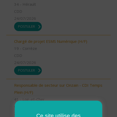
34 - Hérault
CDD
24/07/2026
POSTULER
Chargé de projet ESMS Numérique (H/F)
19 - Corrèze
CDD
24/07/2026
POSTULER
Responsable de secteur sur Onzain - CDI Temps
Plein (H/F)
41 - Loir-et-Cher
CDI
23/07/2026
Ce site utilise des