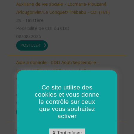
Auxiliaire de vie sociale - Locmaria-Plouzané
/Plougonvlin/Le Conquet/Trébabu - CDI (H/F)
29 - Finistère
Possibilité de CDI ou CDD
08/08/2025
POSTULER
Aide à domicile - CDD Août/Septembre -
Locmaria-Plouzané/Plougonvelin/Le
Conquet/Trébabu (H/F)
Ce site utilise des
29 - Finistère
cookies et vous donne
CDD
le contrôle sur ceux
08/08/2025
que vous souhaitez
POSTULER
activer
Aide à domicile - CDD Août/Septembre -
Tout refuser