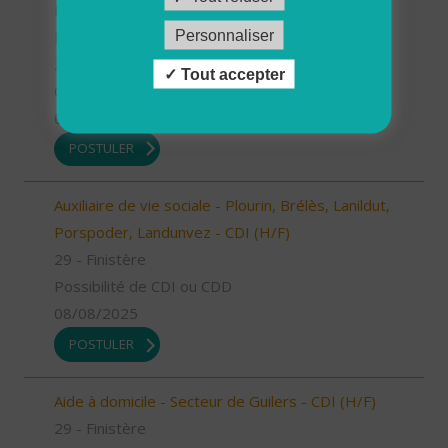
Ploudalmézeau, Lampaul-Ploudalmézeau, St
Personnaliser
Pabu (H/F)
29 - Finistère
Tout accepter
CDD
08/08/2025
POSTULER
Auxiliaire de vie sociale - Plourin, Brélès, Lanildut,
Porspoder, Landunvez - CDI (H/F)
29 - Finistère
Possibilité de CDI ou CDD
08/08/2025
POSTULER
Aide à domicile - Secteur de Guilers - CDI (H/F)
29 - Finistère