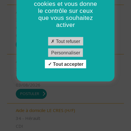
cookies et vous donne
le contrôle sur ceux
Aide à domicile LUNEL (H/F)
que vous souhaitez
34 - Hérault
activer
CDI
03/08/2026
Tout refuser
POSTULER
Personnaliser
Auxiliaire de vie LE CRES (H/F)
Tout accepter
34 - Hérault
CDI
03/08/2026
POSTULER
Aide à domicile LE CRES (H/F)
34 - Hérault
CDI