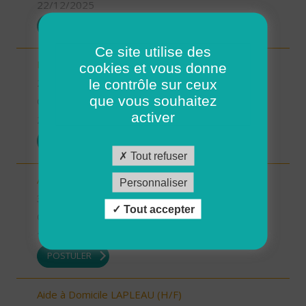
22/12/2025
POSTULER
Ce site utilise des
Intervenant à Domicile sur ROSCOFF (H/F)
cookies et vous donne
le contrôle sur ceux
29 - Finistère
que vous souhaitez
CDD
activer
22/12/2025
POSTULER
Tout refuser
Auxiliaire de vie sociale - secteur Estang (H/F)
Personnaliser
32 - Gers
Tout accepter
CDI
19/12/2025
POSTULER
Aide à Domicile LAPLEAU (H/F)