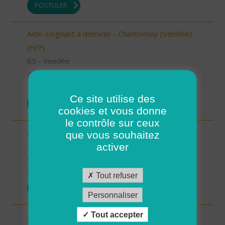
POSTULER
Aide-soignant à domicile - Chantonnay (Vendée)
(H/F)
85 - Vendée
CDI
10/09/2025
Ce site utilise des
POSTULER
cookies et vous donne
le contrôle sur ceux
Aide à domicile - secteur Beaumarchès (H/F)
que vous souhaitez
32 - Gers
activer
CDI
08/09/2025
Tout refuser
POSTULER
Personnaliser
Tout accepter
Auxiliaire de vie sociale - secteur L'Isle Jourdain