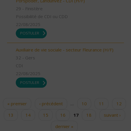
Porspoder, Landunvez - CDI (H/F)
29 - Finistère
Possibilité de CDI ou CDD
22/08/2025
POSTULER
Auxiliaire de vie sociale - secteur Fleurance (H/F)
32 - Gers
CDI
22/08/2025
POSTULER
« premier
‹ précédent
…
10
11
12
Pages
13
14
15
16
17
18
suivant ›
dernier »