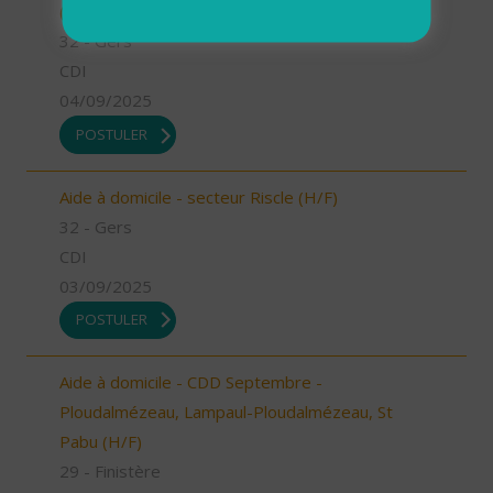
(H/F)
32 - Gers
CDI
04/09/2025
POSTULER
Aide à domicile - secteur Riscle (H/F)
32 - Gers
CDI
03/09/2025
POSTULER
Aide à domicile - CDD Septembre -
Ploudalmézeau, Lampaul-Ploudalmézeau, St
Pabu (H/F)
29 - Finistère