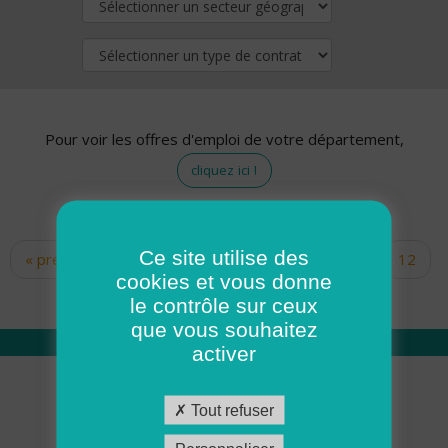
Pour voir les offres d'emploi de votre département,
cliquez ici !
Ce site utilise des
« premier
‹ précédent
…
10
11
12
Pages
cookies et vous donne
13
14
15
16
17
18
le contrôle sur ceux
que vous souhaitez
activer
Qui sommes nous
Tout refuser
Académie ADMR