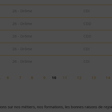
26 - Drôme
CDI
26 - Drôme
CDD
26 - Drôme
CDD
26 - Drôme
CDI
26 - Drôme
CDI
…
6
7
8
9
10
11
12
13
14
ons sur nos métiers, nos formations, les bonnes raisons de rejoin