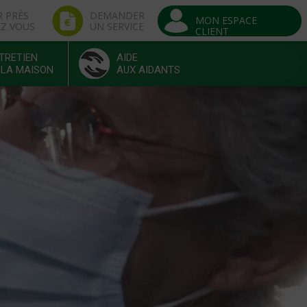
R PRÈS
DEMANDER
MON ESPACE
EZ VOUS
UN SERVICE
CLIENT
TRETIEN
AIDE
 LA MAISON
AUX AIDANTS