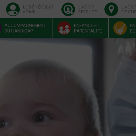
LE BÉNÉVOLAT
L'ADMR
L'ADM
ADMR
RECRUTE
DE CH
ACCOMPAGNEMENT
ENFANCE ET
EN
DU HANDICAP
PARENTALITÉ
DE