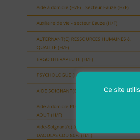
Aide à domicile (H/F) - Secteur Eauze (H/F)
Auxiliaire de vie - secteur Eauze (H/F)
ALTERNANT(E) RESSOURCES HUMAINES &
QUALITÉ (H/F)
ERGOTHERAPEUTE (H/F)
PSYCHOLOGUE (H/F)
Ce site util
AIDE SOIGNANT(E) (H/F)
Aide à domicile PLOUGASTEL-DAOULAS- CDD
AOUT (H/F)
Aide-Soignant(e) à Domicile PLOUGASTEL-
DAOULAS CDD 80% (H/F)