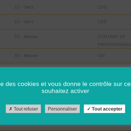
32 - Gers
CDD
32 - Gers
CDD
55 - Meuse
CONTRAT DE
PROFESSIONAL
55 - Meuse
CDI
55 - Meuse
CDI
ise des cookies et vous donne le contrôle sur 
55 - Meuse
CDI
souhaitez activer
29 - Finistère
CDD
Tout refuser
Personnaliser
Tout accepter
29 - Finistère
CDI