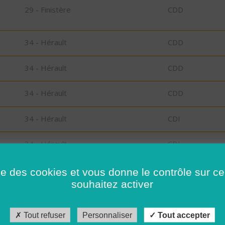
29 - Finistère
CDD
34 - Hérault
CDD
34 - Hérault
CDD
34 - Hérault
CDD
34 - Hérault
CDI
34 - Hérault
CDI
34 - Hérault
CDI
ise des cookies et vous donne le contrôle sur 
souhaitez activer
34 - Hérault
CDI
Tout refuser
Personnaliser
Tout accepter
34 - Hérault
CDI