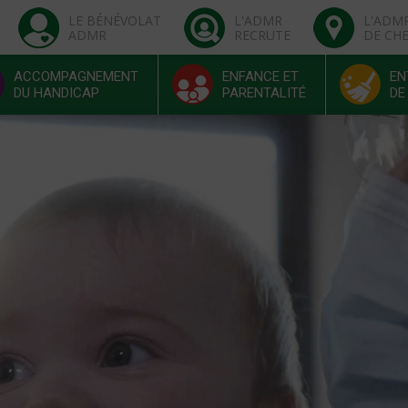
LE BÉNÉVOLAT
L'ADMR
L'ADM
ADMR
RECRUTE
DE CH
ACCOMPAGNEMENT
ENFANCE ET
EN
DU HANDICAP
PARENTALITÉ
DE