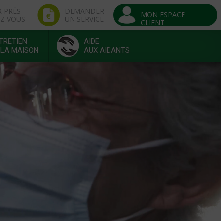
R PRÈS
DEMANDER
MON ESPACE
EZ VOUS
UN SERVICE
CLIENT
TRETIEN
AIDE
 LA MAISON
AUX AIDANTS