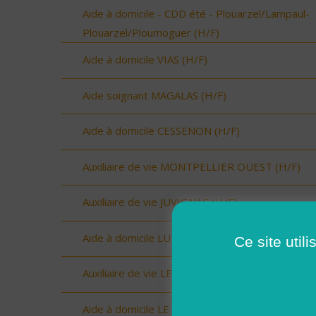
Aide à domicile - CDD été - Plouarzel/Lampaul-
Plouarzel/Ploumoguer (H/F)
Aide à domicile VIAS (H/F)
Aide soignant MAGALAS (H/F)
Aide à domicile CESSENON (H/F)
Auxiliaire de vie MONTPELLIER OUEST (H/F)
Auxiliaire de vie JUVIGNAC (H/F)
Aide à domicile LUNEL (H/F)
Ce site util
Auxiliaire de vie LE CRES (H/F)
Aide à domicile LE CRES (H/F)