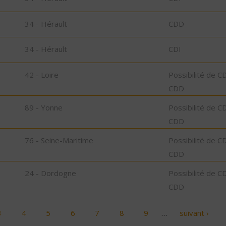
34 - Hérault
CDD
34 - Hérault
CDI
42 - Loire
Possibilité de C
CDD
89 - Yonne
Possibilité de C
CDD
76 - Seine-Maritime
Possibilité de C
CDD
24 - Dordogne
Possibilité de C
CDD
3
4
5
6
7
8
9
…
suivant ›