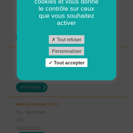
cookies et vous donne
Auxiliaire de vie (H/F)
le contrôle sur ceux
56 - Morbihan
que vous souhaitez
CDI
activer
19/05/2026
POSTULER
Tout refuser
Personnaliser
Auxiliaire de vie (H/F)
56 - Morbihan
Tout accepter
CDI
19/05/2026
POSTULER
Aide à domicile (H/F)
56 - Morbihan
CDI
18/05/2026