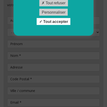
Tout refuser
votre demande de candidature.
Personnaliser
Vous souhaitez postuler au poste de
Tout accepter
Civilité
Prénom
Nom
*
Adresse
Code Postal
*
Ville / commune
Email
*