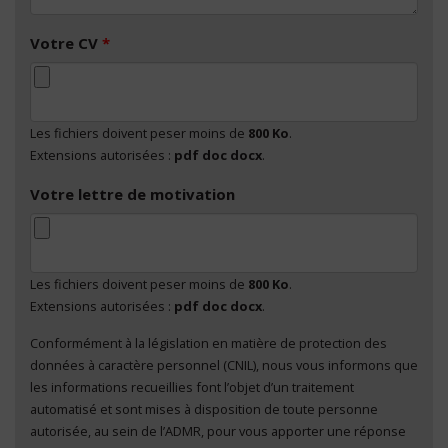
Votre CV
*
Les fichiers doivent peser moins de
800 Ko
.
Extensions autorisées :
pdf doc docx
.
Votre lettre de motivation
Les fichiers doivent peser moins de
800 Ko
.
Extensions autorisées :
pdf doc docx
.
Conformément à la législation en matière de protection des
En cliquant sur "Envoyer", je consens au traitement
données à caractère personnel (CNIL), nous vous informons que
de mes données à caractère personnel
*
les informations recueillies font l’objet d’un traitement
automatisé et sont mises à disposition de toute personne
autorisée, au sein de l’ADMR, pour vous apporter une réponse