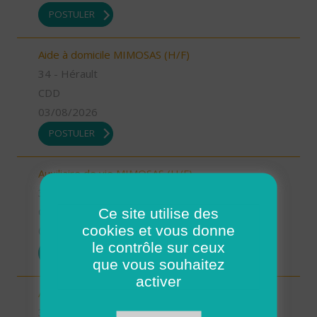
POSTULER
Aide à domicile MIMOSAS (H/F)
34 - Hérault
CDD
03/08/2026
POSTULER
Auxiliaire de vie MIMOSAS (H/F)
34 - Hérault
Ce site utilise des
CDI
cookies et vous donne
03/08/2026
le contrôle sur ceux
POSTULER
que vous souhaitez
activer
Auxiliaire de vie MONTPELLIER OUEST (H/F)
34 - Hérault