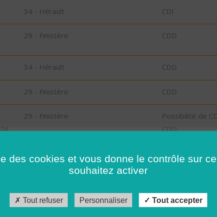
34 - Hérault
CDI
29 - Finistère
CDD
34 - Hérault
CDD
29 - Finistère
CDD
29 - Finistère
Possibilité de C
CDI
CDD
ise des cookies et vous donne le contrôle sur 
29 - Finistère
CDD
souhaitez activer
F)
34 - Hérault
CDD
Tout refuser
Personnaliser
Tout accepter
34 - Hérault
CDI