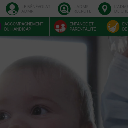
LE BÉNÉVOLAT
L'ADMR
L'ADM
ADMR
RECRUTE
DE CH
ACCOMPAGNEMENT
ENFANCE ET
EN
DU HANDICAP
PARENTALITÉ
DE