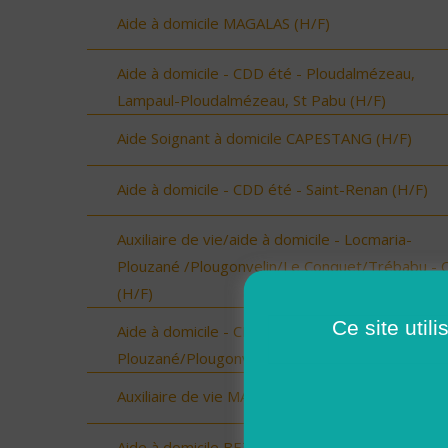
Aide à domicile MAGALAS (H/F)
Aide à domicile - CDD été - Ploudalmézeau,
Lampaul-Ploudalmézeau, St Pabu (H/F)
Aide Soignant à domicile CAPESTANG (H/F)
Aide à domicile - CDD été - Saint-Renan (H/F)
Auxiliaire de vie/aide à domicile - Locmaria-
Plouzané /Plougonvelin/Le Conquet/Trébabu - 
(H/F)
Ce site util
Aide à domicile - CDD été - Locmaria-
Plouzané/Plougonvelin/Le Conquet/Trébabu (H/
Auxiliaire de vie MAGALAS (H/F)
Aide à domicile BEZIERS (H/F)