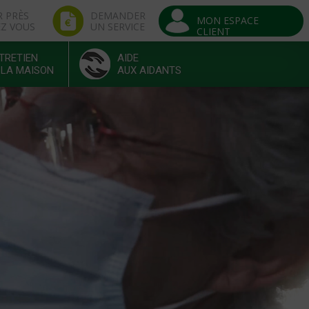
R PRÈS
DEMANDER
MON ESPACE
EZ VOUS
UN SERVICE
CLIENT
TRETIEN
AIDE
 LA MAISON
AUX AIDANTS