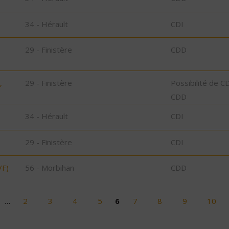
34 - Hérault
CDI
29 - Finistère
CDD
,
29 - Finistère
Possibilité de C
CDD
34 - Hérault
CDI
29 - Finistère
CDI
/F)
56 - Morbihan
CDD
…
2
3
4
5
6
7
8
9
10