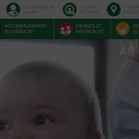
LE BÉNÉVOLAT
L'ADMR
L'ADM
ADMR
RECRUTE
DE CH
ACCOMPAGNEMENT
ENFANCE ET
EN
DU HANDICAP
PARENTALITÉ
DE