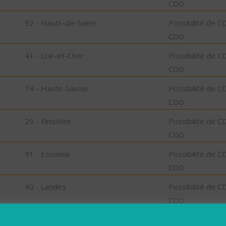
CDD
92 - Hauts-de-Seine
Possibilité de C
CDD
41 - Loir-et-Cher
Possibilité de C
CDD
74 - Haute-Savoie
Possibilité de C
CDD
29 - Finistère
Possibilité de C
CDD
91 - Essonne
Possibilité de C
CDD
40 - Landes
Possibilité de C
CDD
73 - Savoie
Possibilité de C