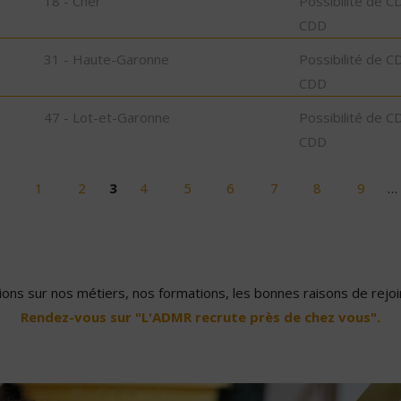
18 - Cher
Possibilité de C
CDD
31 - Haute-Garonne
Possibilité de C
CDD
47 - Lot-et-Garonne
Possibilité de C
CDD
1
2
3
4
5
6
7
8
9
…
ons sur nos métiers, nos formations, les bonnes raisons de rejoin
Rendez-vous sur "L'ADMR recrute près de chez vous".