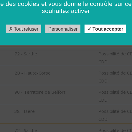
ise des cookies et vous donne le contrôle sur 
CDD
souhaitez activer
34 - Hérault
Possibilité de C
CDD
Tout refuser
Personnaliser
Tout accepter
2B - Haute-Corse
Possibilité de C
CDD
72 - Sarthe
Possibilité de C
CDD
2B - Haute-Corse
Possibilité de C
CDD
90 - Territoire de Belfort
Possibilité de C
CDD
38 - Isère
Possibilité de C
CDD
72 - Sarthe
Possibilité de C