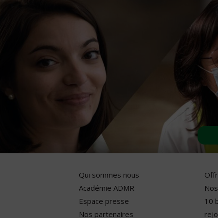
Qui sommes nous
Off
Académie ADMR
Nos
Espace presse
10 
Nos partenaires
rejo