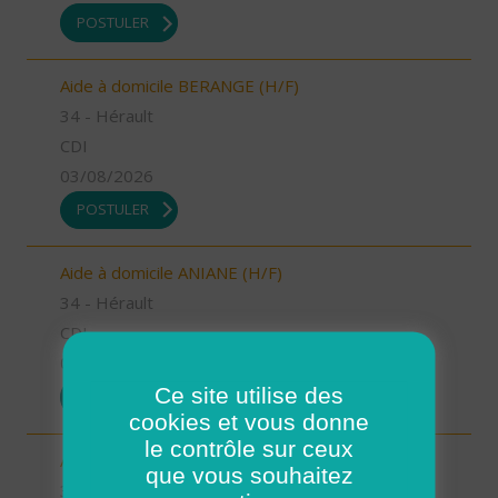
POSTULER
Aide à domicile BERANGE (H/F)
34 - Hérault
CDI
03/08/2026
POSTULER
Aide à domicile ANIANE (H/F)
34 - Hérault
CDI
03/08/2026
Ce site utilise des
POSTULER
cookies et vous donne
le contrôle sur ceux
Auxiliaire de vie GIGNAC (H/F)
que vous souhaitez
34 - Hérault