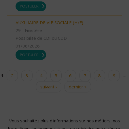
POSTULER
AUXILIAIRE DE VIE SOCIALE (H/F)
29 - Finistère
Possibilité de CDI ou CDD
01/08/2026
POSTULER
1
2
3
4
5
6
7
8
9
…
Pages
suivant ›
dernier »
Vous souhaitez plus d'informations sur nos métiers, nos
formations, les bonnes raisons de rejoindre notre réseau