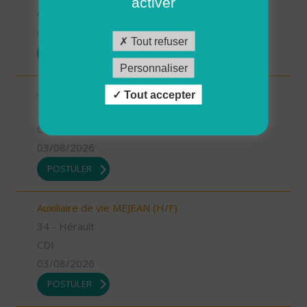
activer
CDI
03/08/2026
Tout refuser
POSTULER
Personnaliser
Aide à domicile MEJEAN (H/F)
Tout accepter
34 - Hérault
CDD
03/08/2026
POSTULER
Auxiliaire de vie MEJEAN (H/F)
34 - Hérault
CDI
03/08/2026
POSTULER