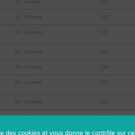
34 - Hérault
CDI
91 - Essonne
CDI
91 - Essonne
CDI
91 - Essonne
CDI
91 - Essonne
CDI
91 - Essonne
CDI
91 - Essonne
CDI
rs
91 - Essonne
CDI
ise des cookies et vous donne le contrôle sur 