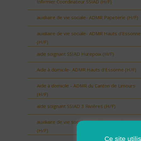
Infirmier Coordinateur SSIAD (H/F)
auxiliaire de vie sociale- ADMR Papeterie (H/F)
auxiliaire de vie sociale- ADMR Hauts d'Essonne
(H/F)
aide soignant SSIAD Hurepoix (H/F)
Aide à domicile- ADMR Hauts d'Essonne (H/F)
Aide à domicile - ADMR du Canton de Limours
(H/F)
aide soignant SSIAD 3 Rivières (H/F)
auxiliaire de vie sociale- ADMR Canton de Limou
(H/F)
Ce site util