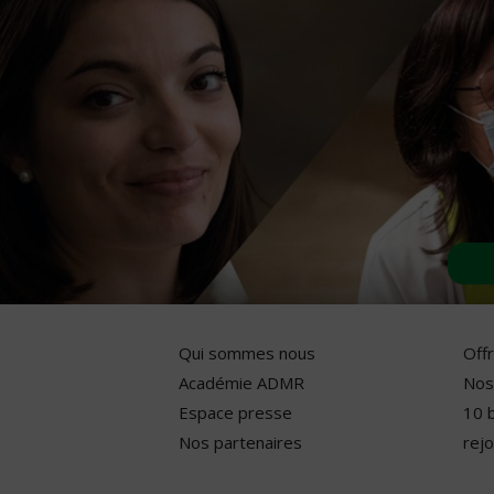
Qui sommes nous
Off
Académie ADMR
Nos
Espace presse
10 
Nos partenaires
rejo