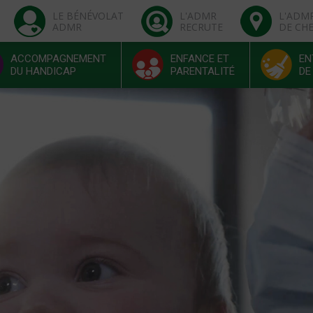
LE BÉNÉVOLAT
L'ADMR
L'ADM
ADMR
RECRUTE
DE CH
ACCOMPAGNEMENT
ENFANCE ET
EN
DU HANDICAP
PARENTALITÉ
DE