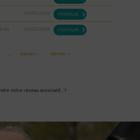
30/03/2026
POSTULER
DI ou
26/03/2026
POSTULER
6
…
suivant ›
dernier »
dre notre réseau associatif... ?