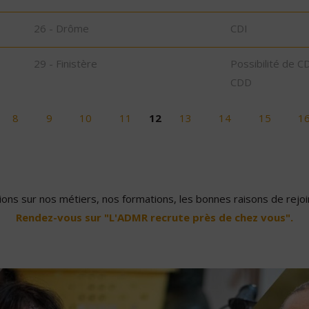
26 - Drôme
CDI
29 - Finistère
Possibilité de C
CDD
8
9
10
11
12
13
14
15
1
ons sur nos métiers, nos formations, les bonnes raisons de rejoin
Rendez-vous sur "L'ADMR recrute près de chez vous".