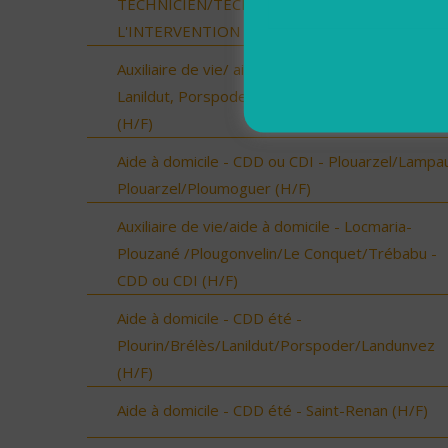
TECHNICIEN/TECHNICIENNE DE
L'INTERVENTION SOCIALE ET FAMILIALE (H/F)
Auxiliaire de vie/ aide à domicile - Plourin, Brélès
Lanildut, Porspoder, Landunvez - CDI ou CDD
(H/F)
Aide à domicile - CDD ou CDI - Plouarzel/Lampau
Plouarzel/Ploumoguer (H/F)
Auxiliaire de vie/aide à domicile - Locmaria-
Plouzané /Plougonvelin/Le Conquet/Trébabu -
CDD ou CDI (H/F)
Aide à domicile - CDD été -
Plourin/Brélès/Lanildut/Porspoder/Landunvez
(H/F)
Aide à domicile - CDD été - Saint-Renan (H/F)