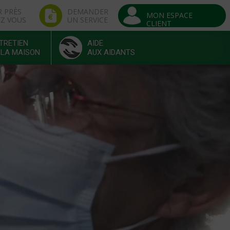
R PRÈS
DEMANDER
MON ESPACE
EZ VOUS
UN SERVICE
CLIENT
TRETIEN
AIDE
 LA MAISON
AUX AIDANTS