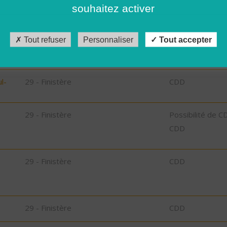
30 - Gard
CDI
souhaitez activer
,
29 - Finistère
Possibilité de C
Tout refuser
Personnaliser
Tout accepter
CDD
l-
29 - Finistère
CDD
29 - Finistère
Possibilité de C
CDD
29 - Finistère
CDD
29 - Finistère
CDD