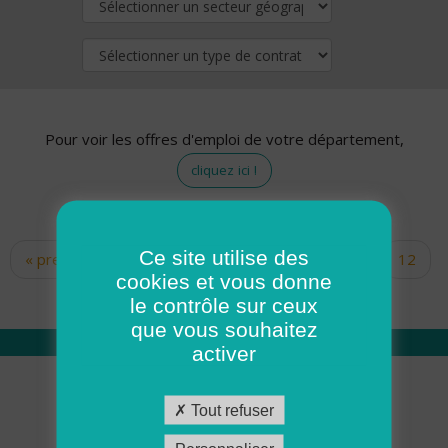
Pour voir les offres d'emploi de votre département,
cliquez ici !
Ce site utilise des
« premier
‹ précédent
…
10
11
12
Pages
cookies et vous donne
13
14
15
16
17
18
le contrôle sur ceux
que vous souhaitez
activer
Qui sommes nous
Tout refuser
Académie ADMR