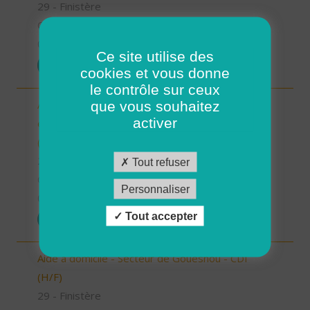
29 - Finistère
CDI
01/07/2025
Ce site utilise des
POSTULER
cookies et vous donne
le contrôle sur ceux
Auxiliaire de Vie Sociale/Accompagnant Educatif
que vous souhaitez
activer
et Social à domicile - Secteur de Plouzané - CDI
(H/F)
29 - Finistère
Tout refuser
CDI
Personnaliser
01/07/2025
Tout accepter
POSTULER
Aide à domicile - Secteur de Gouesnou - CDI
(H/F)
29 - Finistère