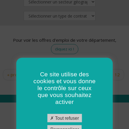
Pour voir les offres d'emploi de votre département,
cliquez ici !
Ce site utilise des
« premier
‹ précédent
…
10
11
12
Pages
cookies et vous donne
13
14
15
16
17
18
le contrôle sur ceux
que vous souhaitez
activer
Qui sommes nous
Tout refuser
Académie ADMR