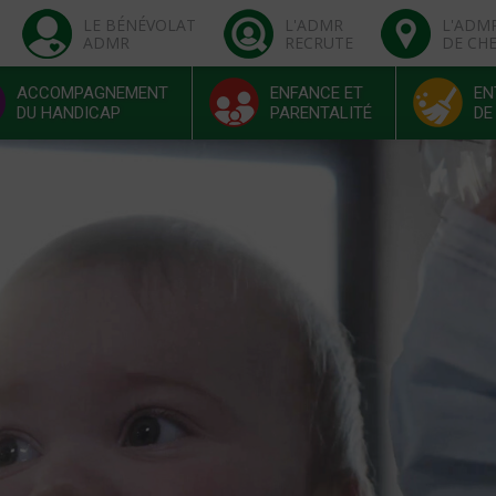
LE BÉNÉVOLAT
L'ADMR
L'ADM
ADMR
RECRUTE
DE CH
ACCOMPAGNEMENT
ENFANCE ET
EN
DU HANDICAP
PARENTALITÉ
DE