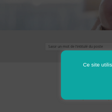
Ce site util
« premier
‹ p
Pages