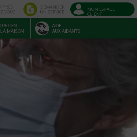
R PRÈS
DEMANDER
MON ESPACE
EZ VOUS
UN SERVICE
CLIENT
TRETIEN
AIDE
 LA MAISON
AUX AIDANTS