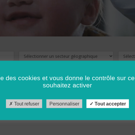
ise des cookies et vous donne le contrôle sur 
souhaitez activer
cliquez ici !
Pour voir les offres d'emploi de votre département,
Tout refuser
Personnaliser
Tout accepter
récédent
…
10
11
12
13
14
15