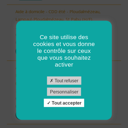
Aide à domicile - CDD été - Ploudalmézeau,
Lampaul-Ploudalmézeau, St Pabu (H/F)
29 - Finistère
CDD
Ce site utilise des
03/04/2026
cookies et vous donne
le contrôle sur ceux
POSTULER
que vous souhaitez
activer
Aide à domicile - CDD été - Locmaria-
Plouzané/Plougonvelin/Le Conquet/Trébabu
Tout refuser
(H/F)
29 - Finistère
Personnaliser
CDD
Tout accepter
03/04/2026
POSTULER