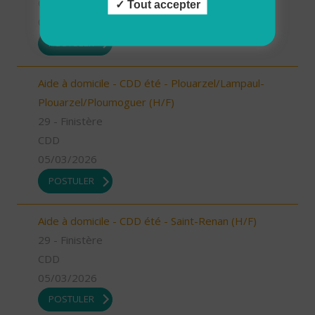
CDD
Tout accepter
05/03/2026
POSTULER
Aide à domicile - CDD été - Plouarzel/Lampaul-
Plouarzel/Ploumoguer (H/F)
29 - Finistère
CDD
05/03/2026
POSTULER
Aide à domicile - CDD été - Saint-Renan (H/F)
29 - Finistère
CDD
05/03/2026
POSTULER