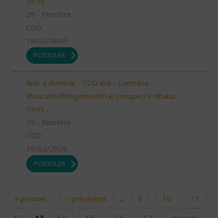
(H/F)
29 - Finistère
CDD
18/02/2026
POSTULER
Aide à domicile - CDD été - Locmaria-
Plouzané/Plougonvelin/Le Conquet/Trébabu
(H/F)
29 - Finistère
CDD
18/02/2026
POSTULER
« premier
‹ précédent
…
9
10
11
Pages
12
13
14
15
16
17
suivant ›