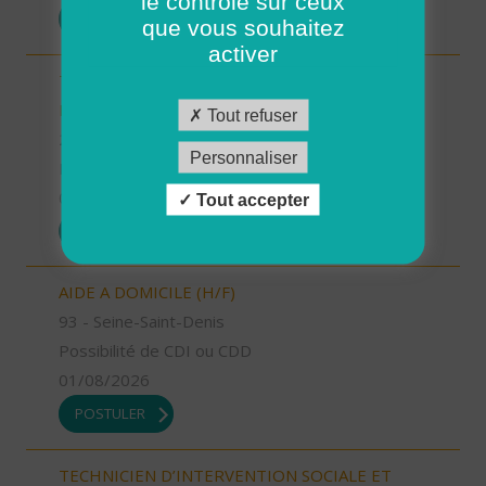
le contrôle sur ceux
POSTULER
que vous souhaitez
activer
TECHNICIEN D’INTERVENTION SOCIALE ET
FAMILIALE (H/F)
Tout refuser
24 - Dordogne
Personnaliser
Possibilité de CDI ou CDD
01/08/2026
Tout accepter
POSTULER
AIDE A DOMICILE (H/F)
93 - Seine-Saint-Denis
Possibilité de CDI ou CDD
01/08/2026
POSTULER
TECHNICIEN D’INTERVENTION SOCIALE ET