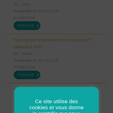
42 - Loire
Possibilité de CDI ou CDD
01/08/2026
POSTULER
TECHNICIEN D’INTERVENTION SOCIALE ET
FAMILIALE (H/F)
89 - Yonne
Possibilité de CDI ou CDD
01/08/2026
POSTULER
AIDE SOIGNANT (H/F)
76 - Seine-Maritime
Ce site utilise des
Possibilité de CDI ou CDD
cookies et vous donne
01/08/2026