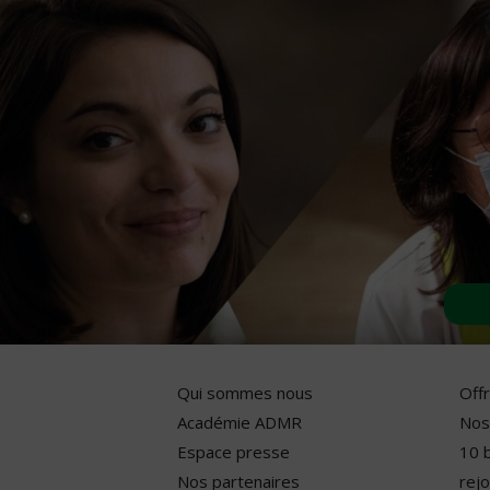
Qui sommes nous
Off
Académie ADMR
Nos
Espace presse
10 
Nos partenaires
rejo