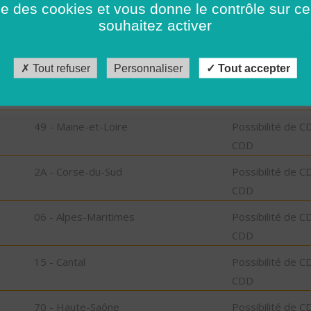
ise des cookies et vous donne le contrôle sur 
CDD
souhaitez activer
26 - Drôme
Possibilité de C
CDD
Tout refuser
Personnaliser
Tout accepter
67 - Bas-Rhin
Possibilité de C
CDD
49 - Maine-et-Loire
Possibilité de C
CDD
2A - Corse-du-Sud
Possibilité de C
CDD
06 - Alpes-Maritimes
Possibilité de C
CDD
15 - Cantal
Possibilité de C
CDD
70 - Haute-Saône
Possibilité de C