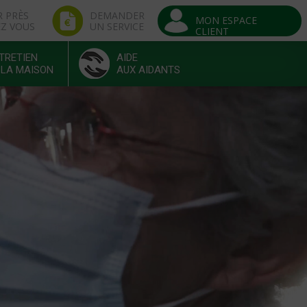
R PRÈS
DEMANDER
MON ESPACE
EZ VOUS
UN SERVICE
CLIENT
TRETIEN
AIDE
 LA MAISON
AUX AIDANTS