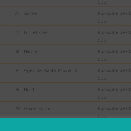
CDD
72 - Sarthe
Possibilité de C
CDD
41 - Loir-et-Cher
Possibilité de C
CDD
58 - Nièvre
Possibilité de C
CDD
04 - Alpes-de-Haute-Provence
Possibilité de C
CDD
59 - Nord
Possibilité de C
CDD
2B - Haute-Corse
Possibilité de C
CDD
04 - Alpes-de-Haute-Provence
Possibilité de C