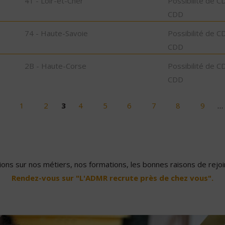
41 - Loir-et-Cher
Possibilité de C
CDD
74 - Haute-Savoie
Possibilité de C
CDD
2B - Haute-Corse
Possibilité de C
CDD
1
2
3
4
5
6
7
8
9
…
ons sur nos métiers, nos formations, les bonnes raisons de rejoin
Rendez-vous sur "L'ADMR recrute près de chez vous".