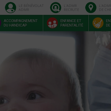
LE BÉNÉVOLAT
L'ADMR
L'ADM
ADMR
RECRUTE
DE CH
ACCOMPAGNEMENT
ENFANCE ET
EN
DU HANDICAP
PARENTALITÉ
DE