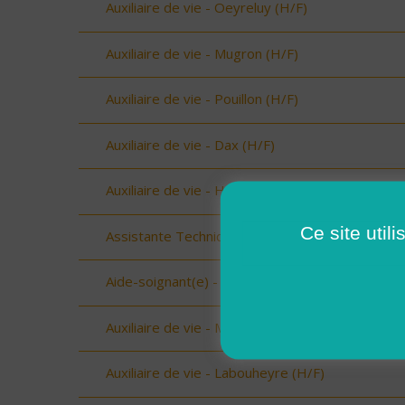
Auxiliaire de vie - Oeyreluy (H/F)
Auxiliaire de vie - Mugron (H/F)
Auxiliaire de vie - Pouillon (H/F)
Auxiliaire de vie - Dax (H/F)
Auxiliaire de vie - Hagetmau (H/F)
Ce site util
Assistante Technique - Beaufort (73034) (H/F)
Aide-soignant(e) - Aime (73210) (H/F)
Auxiliaire de vie - Mimizan (H/F)
Auxiliaire de vie - Labouheyre (H/F)