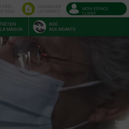
R PRÈS
DEMANDER
MON ESPACE
EZ VOUS
UN SERVICE
CLIENT
TRETIEN
AIDE
 LA MAISON
AUX AIDANTS