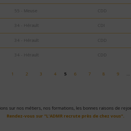
55 - Meuse
CDD
34 - Hérault
CDI
34 - Hérault
CDD
34 - Hérault
CDD
1
2
3
4
5
6
7
8
9
…
ons sur nos métiers, nos formations, les bonnes raisons de rejoin
Rendez-vous sur "L'ADMR recrute près de chez vous".