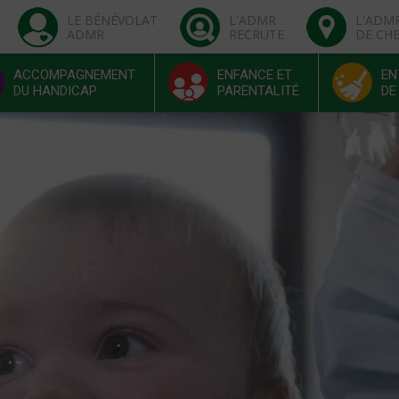
LE BÉNÉVOLAT
L'ADMR
L'ADM
ADMR
RECRUTE
DE CH
ACCOMPAGNEMENT
ENFANCE ET
EN
DU HANDICAP
PARENTALITÉ
DE