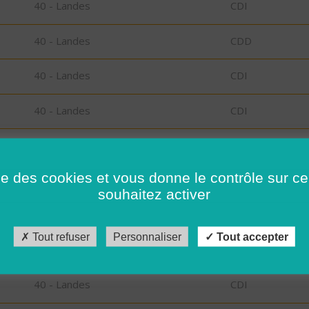
40 - Landes
CDI
40 - Landes
CDD
40 - Landes
CDI
40 - Landes
CDI
40 - Landes
CDI
ise des cookies et vous donne le contrôle sur 
73 - Savoie
CDI
souhaitez activer
73 - Savoie
CDI
Tout refuser
Personnaliser
Tout accepter
40 - Landes
CDI
40 - Landes
CDI