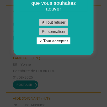
que vous souhaitez
activer
AUXILIAIRE DE VIE SOCIALE (H/F)
42 - Loire
Tout refuser
Possibilité de CDI ou CDD
01/08/2026
Personnaliser
POSTULER
Tout accepter
TECHNICIEN D’INTERVENTION SOCIALE ET
FAMILIALE (H/F)
89 - Yonne
Possibilité de CDI ou CDD
01/08/2026
POSTULER
AIDE SOIGNANT (H/F)
76 - Seine-Maritime