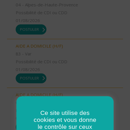
04 - Alpes-de-Haute-Provence
Possibilité de CDI ou CDD
01/08/2026
POSTULER
AIDE A DOMICILE (H/F)
83 - Var
Possibilité de CDI ou CDD
01/08/2026
POSTULER
AIDE A DOMICILE (H/F)
04 - Alpes-de-Haute-Provence
Possibilité de CDI ou CDD
Ce site utilise des
01/08/2026
cookies et vous donne
le contrôle sur ceux
POSTULER