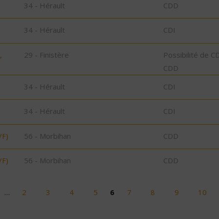
34 - Hérault
CDD
34 - Hérault
CDI
,
29 - Finistère
Possibilité de C
CDD
34 - Hérault
CDI
34 - Hérault
CDI
/F)
56 - Morbihan
CDD
/F)
56 - Morbihan
CDD
…
2
3
4
5
6
7
8
9
10