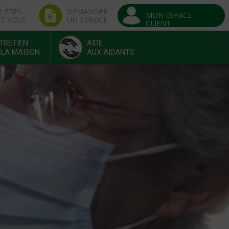
R PRÈS
DEMANDER
MON ESPACE
EZ VOUS
UN SERVICE
CLIENT
TRETIEN
AIDE
 LA MAISON
AUX AIDANTS