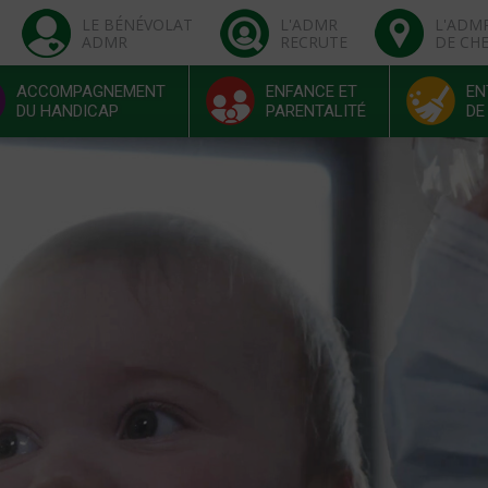
LE BÉNÉVOLAT
L'ADMR
L'ADM
ADMR
RECRUTE
DE CH
ACCOMPAGNEMENT
ENFANCE ET
EN
DU HANDICAP
PARENTALITÉ
DE