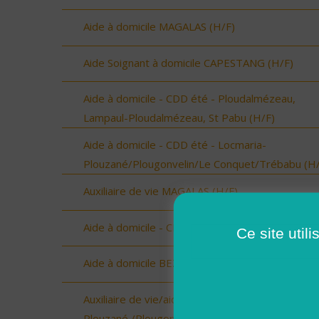
Aide à domicile MAGALAS (H/F)
Aide Soignant à domicile CAPESTANG (H/F)
Aide à domicile - CDD été - Ploudalmézeau,
Lampaul-Ploudalmézeau, St Pabu (H/F)
Aide à domicile - CDD été - Locmaria-
Plouzané/Plougonvelin/Le Conquet/Trébabu (H/
Auxiliaire de vie MAGALAS (H/F)
Aide à domicile - CDD été - Saint-Renan (H/F)
Ce site util
Aide à domicile BEZIERS (H/F)
Auxiliaire de vie/aide à domicile - Locmaria-
Plouzané /Plougonvelin/Le Conquet/Trébabu - 