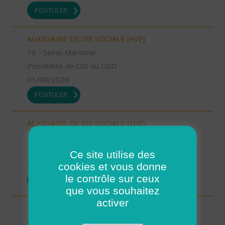
POSTULER
AUXILIAIRE DE VIE SOCIALE (H/F)
76 - Seine-Maritime
Possibilité de CDI ou CDD
01/08/2026
POSTULER
AUXILIAIRE DE VIE SOCIALE (H/F)
52 - Haute-Marne
Possibilité de CDI ou CDD
Ce site utilise des
01/08/2026
cookies et vous donne
le contrôle sur ceux
POSTULER
que vous souhaitez
activer
AUXILIAIRE DE VIE SOCIALE (H/F)
06 - Alpes-Maritimes