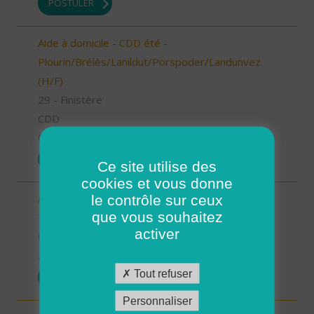
POSTULER
Aide à domicile - CDD été -
Plourin/Brélès/Lanildut/Porspoder/Landunvez
(H/F)
29 - Finistère
CDD
05/03/2026
POSTULER
Ce site utilise des
cookies et vous donne
le contrôle sur ceux
Auxiliaire de vie sociale - Les Bauges (73) (H/F)
que vous souhaitez
73 - Savoie
activer
CDI
23/02/2026
Tout refuser
POSTULER
Personnaliser