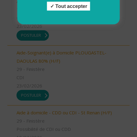
Aide à domicile - Les Bauges (73) (H/F)
Tout accepter
73 - Savoie
CDI
23/02/2026
POSTULER
Aide-Soignant(e) à Domicile PLOUGASTEL-
DAOULAS 80% (H/F)
29 - Finistère
CDI
23/02/2026
POSTULER
Aide à domicile - CDD ou CDI - St Renan (H/F)
29 - Finistère
Possibilité de CDI ou CDD