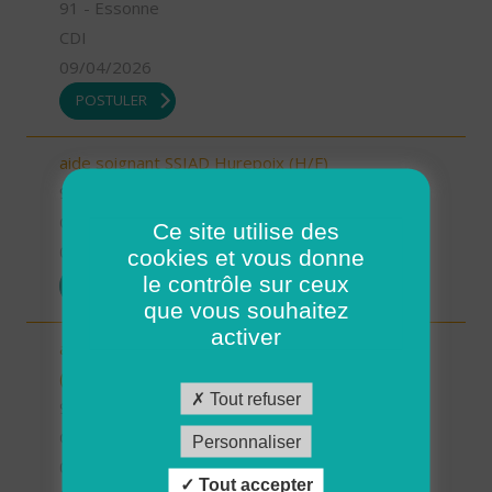
91 - Essonne
CDI
09/04/2026
POSTULER
aide soignant SSIAD Hurepoix (H/F)
91 - Essonne
CDI
Ce site utilise des
09/04/2026
cookies et vous donne
le contrôle sur ceux
POSTULER
que vous souhaitez
activer
auxiliaire de vie sociale- ADMR Hauts d'Essonne
(H/F)
Tout refuser
91 - Essonne
CDI
Personnaliser
09/04/2026
Tout accepter