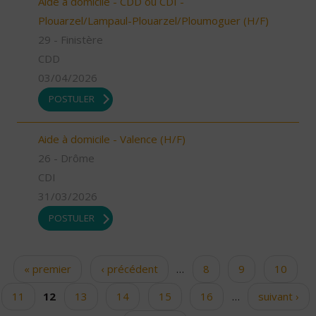
Aide à domicile - CDD ou CDI -
Plouarzel/Lampaul-Plouarzel/Ploumoguer (H/F)
29 - Finistère
CDD
03/04/2026
POSTULER
Aide à domicile - Valence (H/F)
26 - Drôme
CDI
31/03/2026
POSTULER
« premier
‹ précédent
…
8
9
10
Pages
11
12
13
14
15
16
…
suivant ›