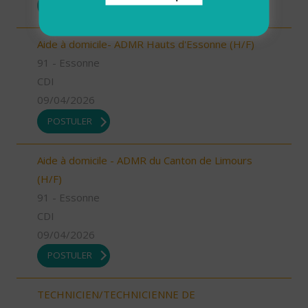
POSTULER
Aide à domicile- ADMR Hauts d'Essonne (H/F)
91 - Essonne
CDI
09/04/2026
POSTULER
Aide à domicile - ADMR du Canton de Limours
(H/F)
91 - Essonne
CDI
09/04/2026
POSTULER
TECHNICIEN/TECHNICIENNE DE