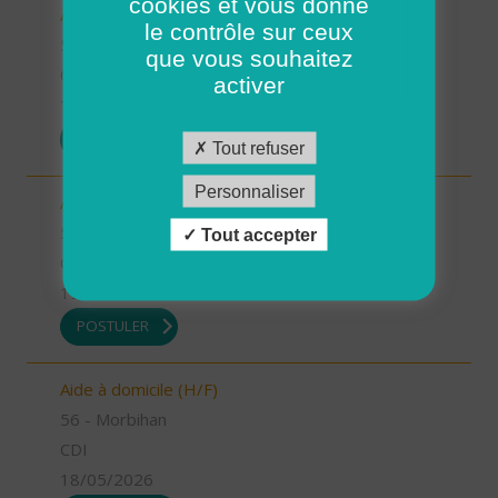
cookies et vous donne
Auxiliaire de vie (H/F)
le contrôle sur ceux
56 - Morbihan
que vous souhaitez
CDI
activer
19/05/2026
POSTULER
Tout refuser
Personnaliser
Auxiliaire de vie (H/F)
56 - Morbihan
Tout accepter
CDI
19/05/2026
POSTULER
Aide à domicile (H/F)
56 - Morbihan
CDI
18/05/2026