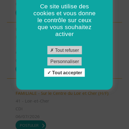
07/07/2026
Ce site utilise des
cookies et vous donne
POSTULER
le contrôle sur ceux
que vous souhaitez
Responsable Secteur/ Accompagnant de
activer
Proximité (H/F)
58 - Nièvre
Tout refuser
CDI
06/07/2026
Personnaliser
POSTULER
Tout accepter
TECHNICIEN D’INTERVENTION SOCIALE ET
FAMILIALE - Sur le Centre du Loir et Cher (H/F)
41 - Loir-et-Cher
CDI
06/07/2026
POSTULER