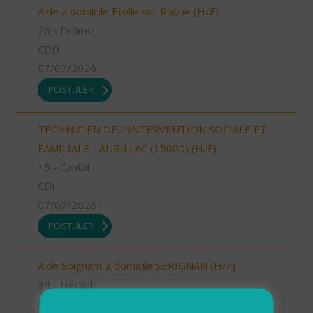
Aide à domicile Etoile sur Rhône (H/F)
26 - Drôme
CDD
07/07/2026
POSTULER
TECHNICIEN DE L'INTERVENTION SOCIALE ET
FAMILIALE - AURILLAC (15000) (H/F)
15 - Cantal
CDI
07/07/2026
POSTULER
Aide Soignant à domicile SERIGNAN (H/F)
34 - Hérault
CDD