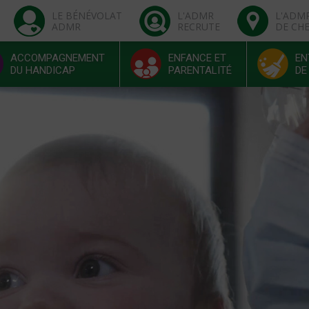
LE BÉNÉVOLAT
L'ADMR
L'ADM
ADMR
RECRUTE
DE CH
ACCOMPAGNEMENT
ENFANCE ET
EN
DU HANDICAP
PARENTALITÉ
DE