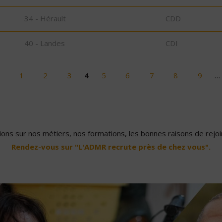
34 - Hérault
CDD
40 - Landes
CDI
1
2
3
4
5
6
7
8
9
…
ons sur nos métiers, nos formations, les bonnes raisons de rejoin
Rendez-vous sur "L'ADMR recrute près de chez vous".