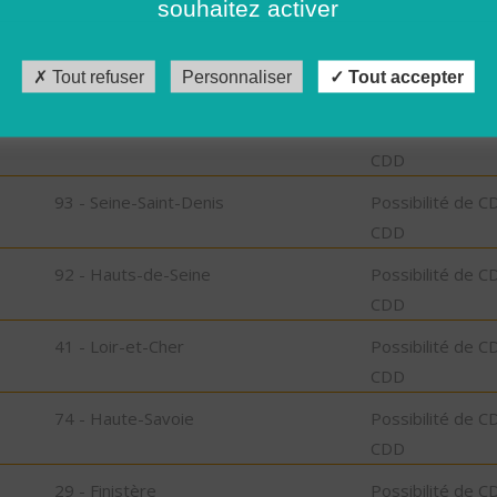
souhaitez activer
CDD
18 - Cher
Possibilité de C
Tout refuser
Personnaliser
Tout accepter
CDD
15 - Cantal
Possibilité de C
CDD
93 - Seine-Saint-Denis
Possibilité de C
CDD
92 - Hauts-de-Seine
Possibilité de C
CDD
41 - Loir-et-Cher
Possibilité de C
CDD
74 - Haute-Savoie
Possibilité de C
CDD
29 - Finistère
Possibilité de C