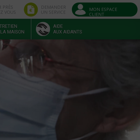
R PRÈS
DEMANDER
MON ESPACE
EZ VOUS
UN SERVICE
CLIENT
TRETIEN
AIDE
 LA MAISON
AUX AIDANTS