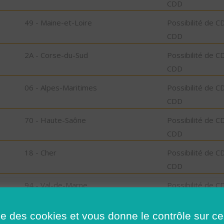
CDD
49 - Maine-et-Loire
Possibilité de C
CDD
2A - Corse-du-Sud
Possibilité de C
CDD
06 - Alpes-Maritimes
Possibilité de C
CDD
70 - Haute-Saône
Possibilité de C
CDD
18 - Cher
Possibilité de C
CDD
94 - Val-de-Marne
Possibilité de C
CDD
ise des cookies et vous donne le contrôle sur 
47 - Lot-et-Garonne
Possibilité de C