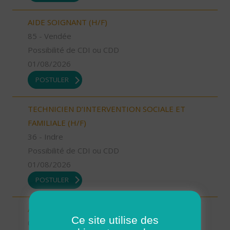
AIDE SOIGNANT (H/F)
85 - Vendée
Possibilité de CDI ou CDD
01/08/2026
POSTULER
TECHNICIEN D’INTERVENTION SOCIALE ET
FAMILIALE (H/F)
36 - Indre
Possibilité de CDI ou CDD
01/08/2026
POSTULER
AIDE SOIGNANT (H/F)
Ce site utilise des
06 - Alpes-Maritimes