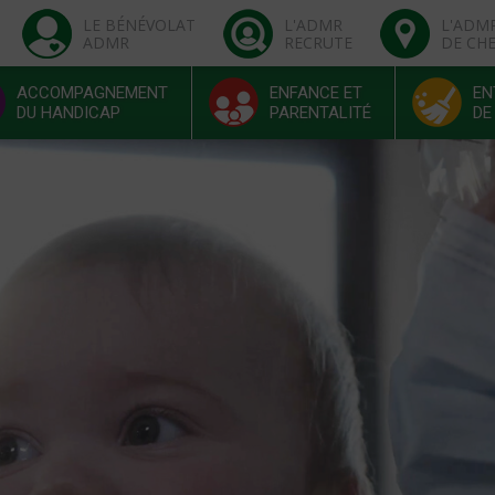
LE BÉNÉVOLAT
L'ADMR
L'ADM
ADMR
RECRUTE
DE CH
ACCOMPAGNEMENT
ENFANCE ET
EN
DU HANDICAP
PARENTALITÉ
DE