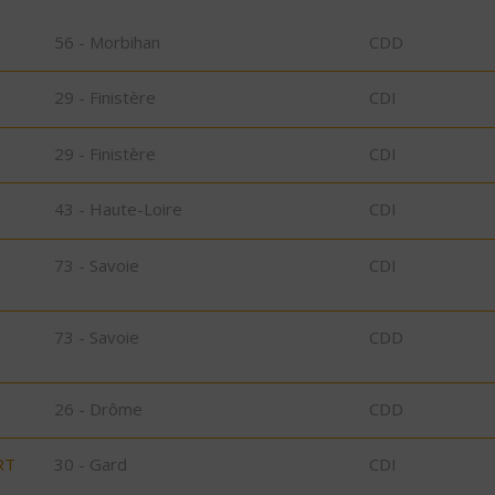
56 - Morbihan
CDD
29 - Finistère
CDI
29 - Finistère
CDI
43 - Haute-Loire
CDI
73 - Savoie
CDI
73 - Savoie
CDD
26 - Drôme
CDD
RT
30 - Gard
CDI