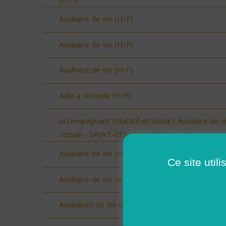
Auxiliaire de vie (H/F)
Auxiliaire de vie (H/F)
Auxiliaire de vie (H/F)
Aide à domicile (H/F)
Accompagnant Educatif et Social / Auxiliaire de v
sociale - SAINT-CERNIN (15310) (H/F)
Auxiliaire de vie (H/F)
Ce site util
Auxiliaire de vie sociale Upie (H/F)
Auxiliaires de vie ou Aides à domicile (H/F)