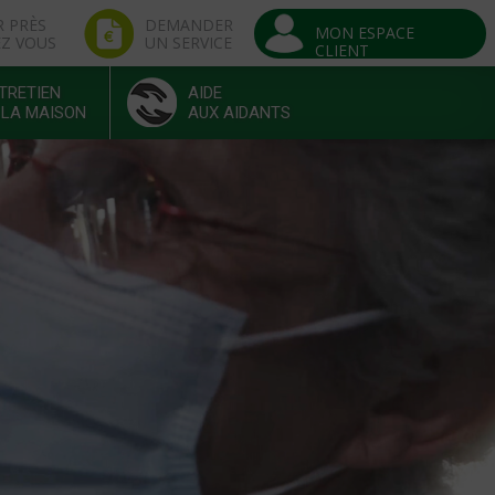
R PRÈS
DEMANDER
MON ESPACE
EZ VOUS
UN SERVICE
CLIENT
TRETIEN
AIDE
 LA MAISON
AUX AIDANTS