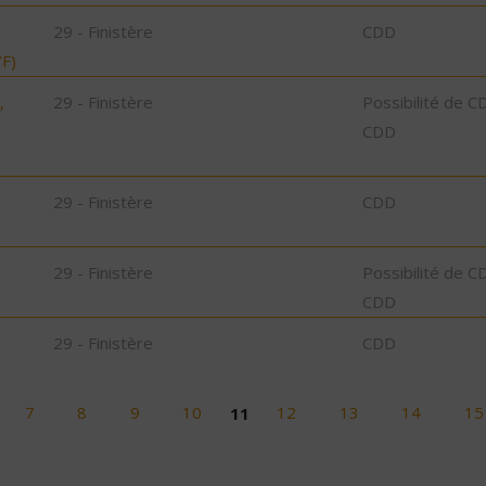
29 - Finistère
CDD
F)
,
29 - Finistère
Possibilité de C
CDD
29 - Finistère
CDD
29 - Finistère
Possibilité de C
CDD
29 - Finistère
CDD
7
8
9
10
11
12
13
14
15