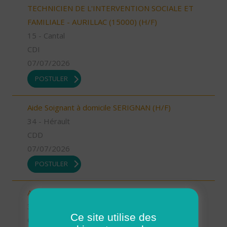
TECHNICIEN DE L'INTERVENTION SOCIALE ET
FAMILIALE - AURILLAC (15000) (H/F)
15 - Cantal
CDI
07/07/2026
POSTULER
Aide Soignant à domicile SERIGNAN (H/F)
34 - Hérault
CDD
07/07/2026
POSTULER
Aide Soignant à domicile SERIGNAN (H/F)
34 - Hérault
Ce site utilise des
CDI