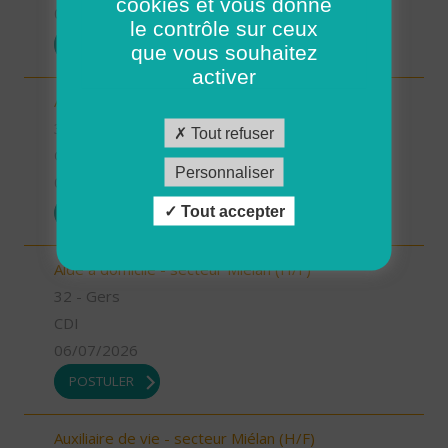
cookies et vous donne
07/07/2026
le contrôle sur ceux
POSTULER
que vous souhaitez
activer
Aide à domicile - secteur Fleurance (H/F)
32 - Gers
Tout refuser
CDI
Personnaliser
06/07/2026
Tout accepter
POSTULER
Aide à domicile - secteur Miélan (H/F)
32 - Gers
CDI
06/07/2026
POSTULER
Auxiliaire de vie - secteur Miélan (H/F)