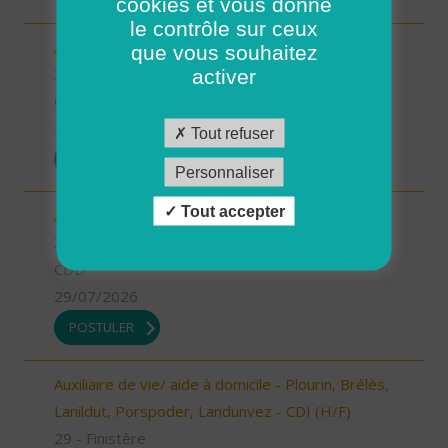
cookies et vous donne
le contrôle sur ceux
Aide à domicile SOMAILS (H/F)
que vous souhaitez
34 - Hérault
activer
CDI
29/07/2026
Tout refuser
POSTULER
Personnaliser
Tout accepter
Aide à domicile ST ANDRE DE SANGONIS (H/F)
34 - Hérault
CDD
29/07/2026
POSTULER
Auxiliaire de vie/ aide à domicile - Plourin, Brélès,
Lanildut, Porspoder, Landunvez - CDI (H/F)
29 - Finistère