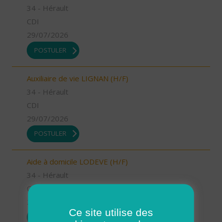
34 - Hérault
CDI
29/07/2026
POSTULER
Auxiliaire de vie LIGNAN (H/F)
34 - Hérault
CDI
29/07/2026
POSTULER
Aide à domicile LODEVE (H/F)
34 - Hérault
CDD
29/07/2026
Ce site utilise des
POSTULER