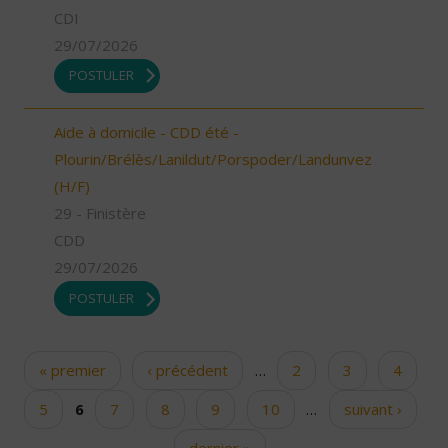
CDI
29/07/2026
POSTULER
Aide à domicile - CDD été -
Plourin/Brélès/Lanildut/Porspoder/Landunvez
(H/F)
29 - Finistère
CDD
29/07/2026
POSTULER
« premier
‹ précédent
…
2
3
4
Pages
5
6
7
8
9
10
…
suivant ›
dernier »