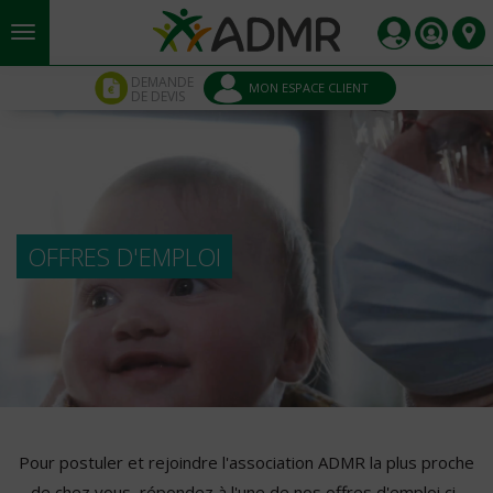
Aller au contenu principal
Panneau de gestion des cookies
DEMANDE
MON ESPACE CLIENT
DE DEVIS
OFFRES D'EMPLOI
Pour postuler et rejoindre l'association ADMR la plus proche
de chez vous, répondez à l'une de nos offres d'emploi ci-