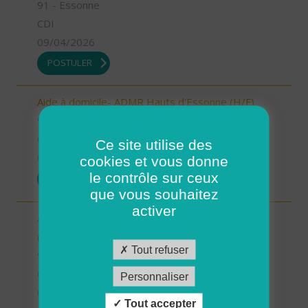
91 - Essonne
CDI
09/04/2026
POSTULER
Aide à domicile- ADMR Hauts d'Essonne (H/F)
91 - Essonne
CDI
Ce site utilise des
09/04/2026
cookies et vous donne
le contrôle sur ceux
POSTULER
que vous souhaitez
activer
Aide à domicile - ADMR du Canton de Limours
(H/F)
Tout refuser
91 - Essonne
CDI
Personnaliser
09/04/2026
Tout accepter