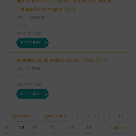
Aide à domicile - CDD été - Plouarzel/Lampaul-
Plouarzel/Ploumoguer (H/F)
29 - Finistère
CDD
03/04/2026
POSTULER
Auxiliaire de vie sociale secteur Crest (H/F)
26 - Drôme
CDI
31/03/2026
POSTULER
« premier
‹ précédent
…
8
9
10
Pages
11
12
13
14
15
16
…
suivant ›