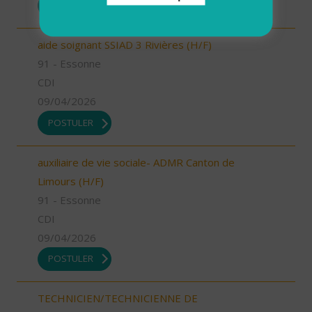
POSTULER
aide soignant SSIAD 3 Rivières (H/F)
91 - Essonne
CDI
09/04/2026
POSTULER
auxiliaire de vie sociale- ADMR Canton de
Limours (H/F)
91 - Essonne
CDI
09/04/2026
POSTULER
TECHNICIEN/TECHNICIENNE DE