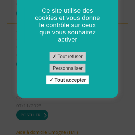
07/11/2025
Ce site utilise des
POSTULER
cookies et vous donne
le contrôle sur ceux
Aide-soignant.e Limogne en Quercy (H/F)
que vous souhaitez
46 - Lot
activer
CDD
07/11/2025
Tout refuser
POSTULER
Personnaliser
Tout accepter
Responsable du développement (H/F)
46 - Lot
CDI
07/11/2025
POSTULER
Aide à domicile Limogne (H/F)