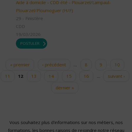
Aide à domicile - CDD été - Plouarzel/Lampaul-
Plouarzel/Ploumoguer (H/F)
29 - Finistère
CDD
19/03/2026
POSTULER
« premier
‹ précédent
…
8
9
10
Pages
11
12
13
14
15
16
…
suivant ›
dernier »
Vous souhaitez plus d'informations sur nos métiers, nos
formations, les bonnes raisons de rejoindre notre réseau