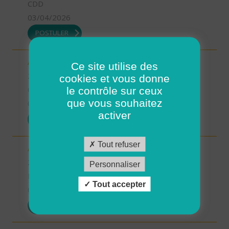
CDD
03/04/2026
POSTULER
Aide à domicile - CDD été - Saint-Renan (H/F)
Ce site utilise des
29 - Finistère
cookies et vous donne
le contrôle sur ceux
CDD
que vous souhaitez
03/04/2026
activer
POSTULER
Tout refuser
Aide à domicile - CDD ou CDI - St Renan (H/F)
29 - Finistère
Personnaliser
Possibilité de CDI ou CDD
Tout accepter
03/04/2026
POSTULER