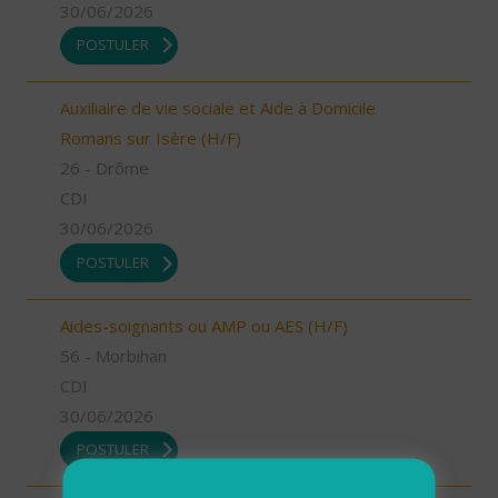
30/06/2026
POSTULER
Auxiliaire de vie sociale et Aide à Domicile
Romans sur Isère (H/F)
26 - Drôme
CDI
30/06/2026
POSTULER
Aides-soignants ou AMP ou AES (H/F)
56 - Morbihan
CDI
30/06/2026
POSTULER