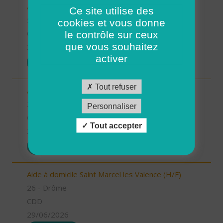
Aides à domicile (H/F)
Ce site utilise des
56 - Morbihan
cookies et vous donne
le contrôle sur ceux
CDD
que vous souhaitez
30/06/2026
activer
POSTULER
Tout refuser
Aide à domicile Pont de l'Isère (H/F)
26 - Drôme
Personnaliser
CDD
Tout accepter
29/06/2026
POSTULER
Aide à domicile Saint Marcel les Valence (H/F)
26 - Drôme
CDD
29/06/2026