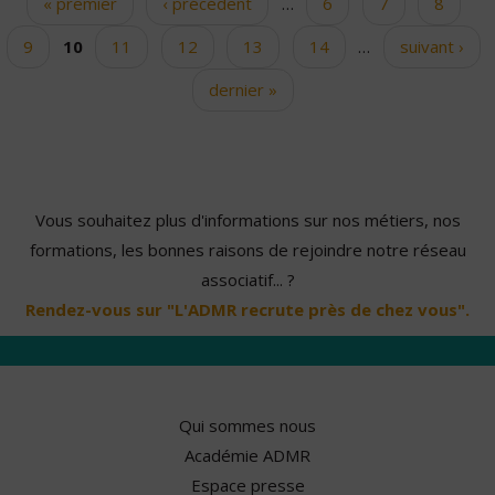
« premier
‹ précédent
…
6
7
8
Pages
9
10
11
12
13
14
…
suivant ›
dernier »
Vous souhaitez plus d'informations sur nos métiers, nos
formations, les bonnes raisons de rejoindre notre réseau
associatif... ?
Rendez-vous sur "L'ADMR recrute près de chez vous".
Qui sommes nous
Académie ADMR
Espace presse