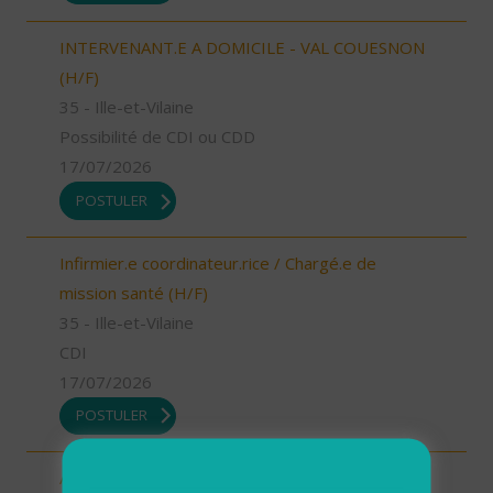
INTERVENANT.E A DOMICILE - VAL COUESNON
(H/F)
35 - Ille-et-Vilaine
Possibilité de CDI ou CDD
17/07/2026
POSTULER
Infirmier.e coordinateur.rice / Chargé.e de
mission santé (H/F)
35 - Ille-et-Vilaine
CDI
17/07/2026
POSTULER
Assistant.e Administratif.ve et Facturation - CDI