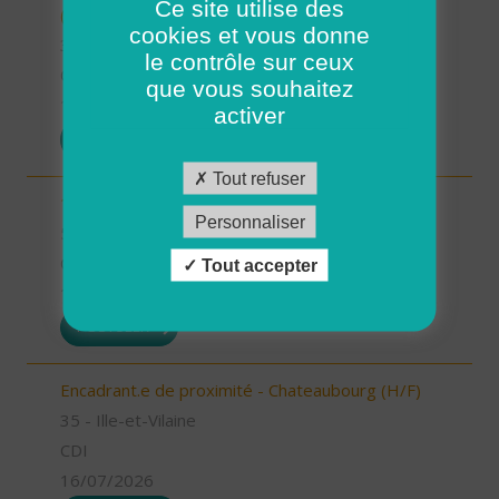
Ce site utilise des
(H/F)
cookies et vous donne
35 - Ille-et-Vilaine
le contrôle sur ceux
CDI
que vous souhaitez
17/07/2026
activer
POSTULER
Tout refuser
1 Auxiliaire de vie de nuit (H/F)
Personnaliser
56 - Morbihan
CDI
Tout accepter
16/07/2026
POSTULER
Encadrant.e de proximité - Chateaubourg (H/F)
35 - Ille-et-Vilaine
CDI
16/07/2026