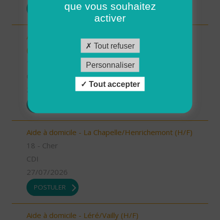
que vous souhaitez
POSTULER
activer
Aide à domicile - Nérondes/Sancoins/La Guerche
Tout refuser
(H/F)
18 - Cher
Personnaliser
CDI
Tout accepter
27/07/2026
POSTULER
Aide à domicile - La Chapelle/Henrichemont (H/F)
18 - Cher
CDI
27/07/2026
POSTULER
Aide à domicile - Léré/Vailly (H/F)