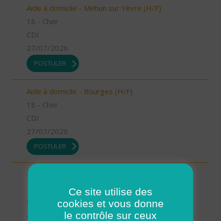
Aide à domicile - Mehun sur Yèvre (H/F)
18 - Cher
CDI
27/07/2026
POSTULER
Aide à domicile - Bourges (H/F)
18 - Cher
CDI
27/07/2026
POSTULER
Aide à domicile - Sancerre (H/F)
18 - Cher
Ce site utilise des
CDI
cookies et vous donne
le contrôle sur ceux
27/07/2026