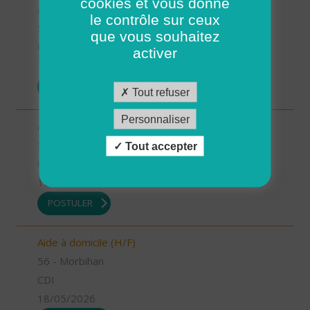
cookies et vous donne
Auxiliaire de vie (H/F)
le contrôle sur ceux
56 - Morbihan
que vous souhaitez
CDI
activer
19/05/2026
POSTULER
Tout refuser
Personnaliser
Auxiliaire de vie (H/F)
56 - Morbihan
Tout accepter
CDI
19/05/2026
POSTULER
Aide à domicile (H/F)
56 - Morbihan
CDI
18/05/2026