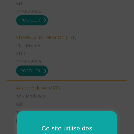
CDI
21/05/2026
POSTULER
CHARGE.E DE MISSION (H/F)
26 - Drôme
CDD
21/05/2026
POSTULER
Auxiliaire de vie (H/F)
56 - Morbihan
CDI
19/05/2026
POSTULER
Ce site utilise des